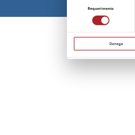
Selecció
de
Requeriments
consentiment
Denega