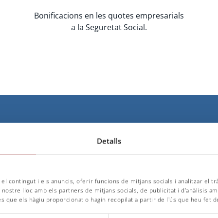
Bonificacions en les quotes empresarials
a la Seguretat Social.
MBITS DE FORMACIÓ PRO
Detalls
el contingut i els anuncis, oferir funcions de mitjans socials i analitzar el t
ostre lloc amb els partners de mitjans socials, de publicitat i d'anàlisis amb
iplines d’FP Dual de que s’imparteixen a l’INS Eugeni d’Ors, 
 que els hàgiu proporcionat o hagin recopilat a partir de l'ús que heu fet d
Grau Mitjà i de Grau Superior.