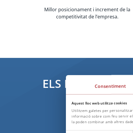
Millor posicionament i increment de la
competitivitat de l’empresa.
ELS NOSTRES À
Consentiment
Aquest lloc web utilitza cookies
Utilitzem galetes per personalitzar 
informació sobre com feu servir el n
Aquestes són les disc
la poden combinar amb altres dades