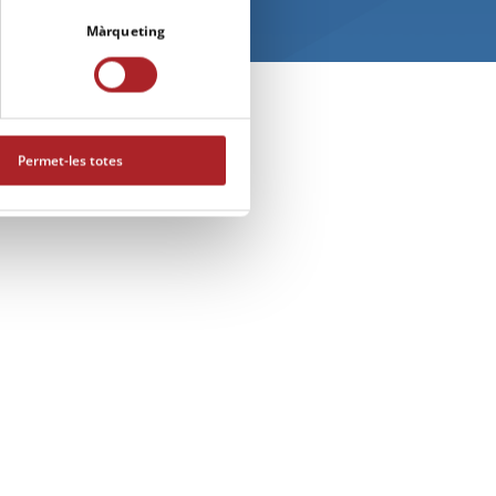
Màrqueting
Permet-les totes