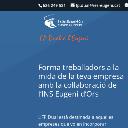
626 249 521
fp.dual@ies-eugeni.cat
Forma treballadors a la
mida de la teva empresa
amb la col·laboració de
l’INS Eugeni d’Ors
L’FP Dual està destinada a aquelles
empreses que volen incorporar